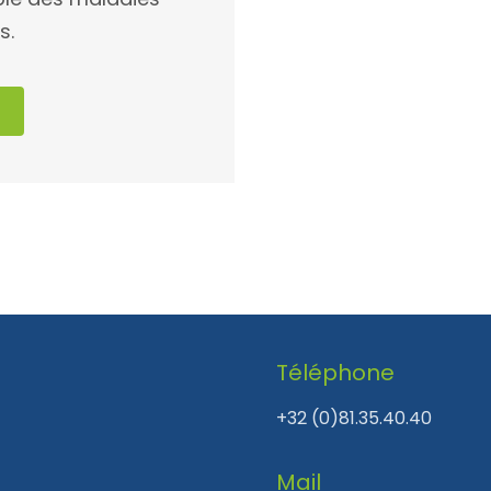
s.
Téléphone
+32 (0)81.35.40.40
Mail