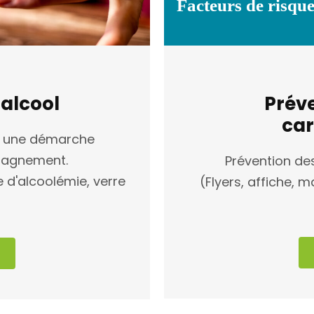
'alcool
Préve
car
 à une démarche
pagnement.
Prévention des
e d'alcoolémie, verre
(Flyers, affiche, m