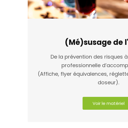
(Mé)susage de l
De la prévention des risques
professionnelle d’accom
(Affiche, flyer équivalences, réglett
doseur).
Voir le matériel