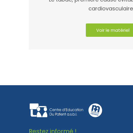
cardiovasculaire
Voir le matériel
Restez informé !