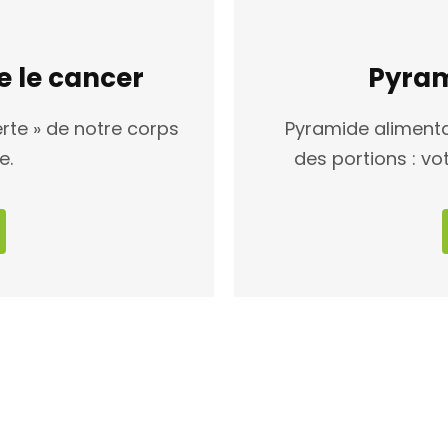
e le cancer
Pyram
erte » de notre corps
Pyramide alimentai
e.
des portions : v