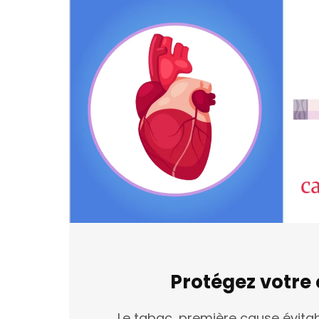
Protégez votre
Le tabac, première cause évita